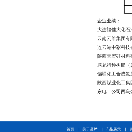
企业业绩：
大连福佳大化石
云南云维集团有
连云港中彩科技有
陕西天宏硅材料有
腾龙特种树脂（
锦疆化工合成氨
陕西煤业化工集
东电二公司西乌
首页
|
关于谨烨
|
产品展示
|