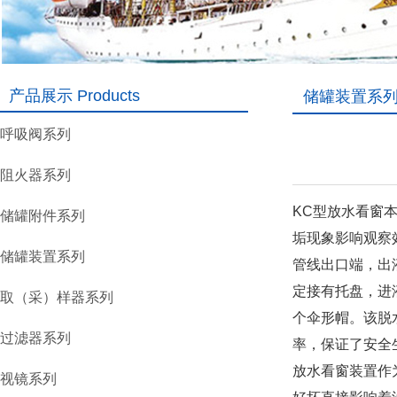
产品展示 Products
储罐装置系列 Sto
呼吸阀系列
阻火器系列
KC型放水看窗
储罐附件系列
垢现象影响观察
储罐装置系列
管线出口端，出
定接有托盘，进
取（采）样器系列
个伞形帽。该脱
过滤器系列
率，保证了安全
放水看窗装置作
视镜系列