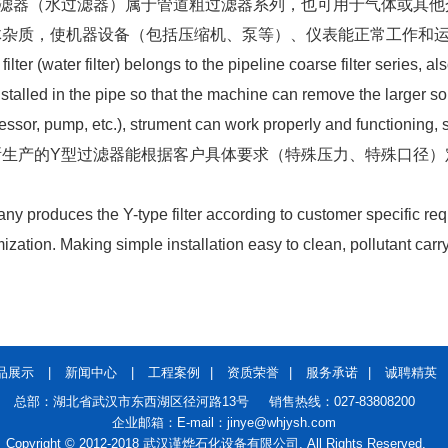
过滤器（水过滤器）属于管道粗过滤器系列，也可用于气体或其他
体杂质，使机器设备（包括压缩机、泵等）、仪表能正常工作和
 filter (water filter) belongs to the pipeline coarse filter series,
 installed in the pipe so that the machine can remove the larger sol
ssor, pump, etc.), strument can work properly and functioning, s
所生产的Y型过滤器能根据客户具体要求（特殊压力、特殊口径）
y produces the Y-type filter according to customer specific req
ization. Making simple installation easy to clean, pollutant carr
品展示
|
新闻中心
|
工程案例
|
资质荣誉
|
服务承诺
|
诚聘精英
总部：湖北省武汉市东西湖区径河路13号 销售热线：027-83808200
企业邮箱：E-mail：jinye@whjysh.com
Copyright © 2012-2018 武汉谨烨石化设备有限公司. All Rights Reserved.