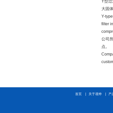
Y型
大固
Y-type
filter
compre
公司
点。
Compan
custom
首页
|
关于谨烨
|
产