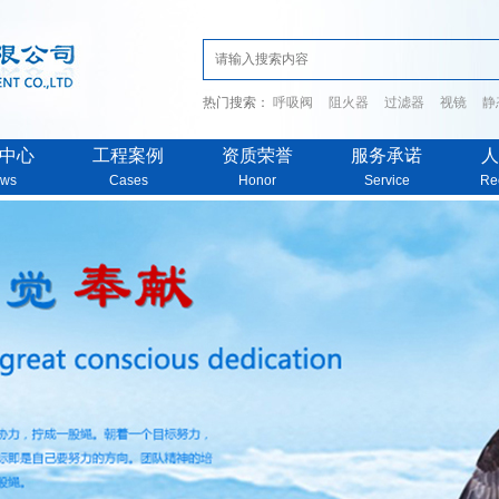
热门搜索：
呼吸阀
阻火器
过滤器
视镜
静
中心
工程案例
资质荣誉
服务承诺
人
ws
Cases
Honor
Service
Re